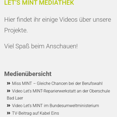
LET’S MINT MEDIATHEK
ÜBER UNS
Hier findet ihr einige Videos über unsere
MEDIEN
Projekte.
FAQ
IMPRESSUM
Viel Spaß beim Anschauen!
DATENSCHUTZ
Medienübersicht
Miss MINT – Gleiche Chancen bei der Berufswahl
Video Let’s MINT-Reparierwerkstatt an der Oberschule
Bad Laer
Video Let’s MINT im Bun­des­um­welt­mi­ni­ste­ri­um
TV-Beitrag auf Kabel Eins